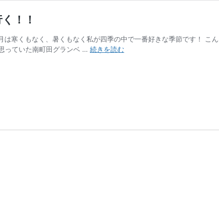
行く！！
5月は寒くもなく、暑くもなく私が四季の中で一番好きな季節です！ こ
ス
思っていた南町田グランベ …
続きを読む
ー
散
歩！
南
町
田
グ
ラ
ン
ベ
リ
ー
パ
ー
ク
に