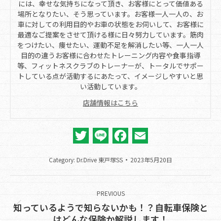
には、幸せな気持ちになって頂き、お客様にとって価値ある
場所となりたい、そう思っています。お客様一人一人の、お
車に対しての利用目的やお車の状態をお伺いして、お客様に
最適なご提案をさせて頂ける様に日々努力しています。筋肉
をつけたい、痩せたい、運動不足を解消したい等、一人一人
目的の違うお客様に合わせたトレーニング内容や食事指導
等、フィットネスクラブのトレーナーが、トータルでサポー
トしている点が活動するにあたって、イメージしやすいと思
い活動しています。
店舗情報はこちら
Twitter
Line
Facebook
Email
Category:
Dr.Drive 東戸塚SS
2023年5月20日
Post
navigation
PREVIOUS
知っているようで知らないかも！？自転車保険と
Previous
はどんな保険か解説します！