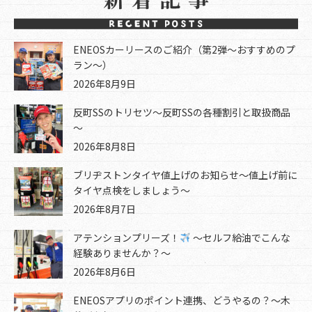
ENEOSカーリースのご紹介（第2弾～おすすめのプ
ラン～）
2026年8月9日
反町SSのトリセツ～反町SSの各種割引と取扱商品
～
2026年8月8日
ブリヂストンタイヤ値上げのお知らせ～値上げ前に
タイヤ点検をしましょう～
2026年8月7日
アテンションプリーズ！
～セルフ給油でこんな
経験ありませんか？～
2026年8月6日
ENEOSアプリのポイント連携、どうやるの？～木