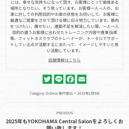
には、幸せな気持ちになって頂き、お客様にとって価値ある
場所となりたい、そう思っています。お客様一人一人の、お
車に対しての利用目的やお車の状態をお伺いして、お客様に
最適なご提案をさせて頂ける様に日々努力しています。筋肉
をつけたい、痩せたい、運動不足を解消したい等、一人一人
目的の違うお客様に合わせたトレーニング内容や食事指導
等、フィットネスクラブのトレーナーが、トータルでサポー
トしている点が活動するにあたって、イメージしやすいと思
い活動しています。
店舗情報はこちら
Twitter
Line
Facebook
Email
Category:
Dr.Drive 東戸塚SS
2025年1月9日
Post
navigation
PREVIOUS
2025年もYOKOHAMA Central Salonをよろしくお
Previous
願い致します！