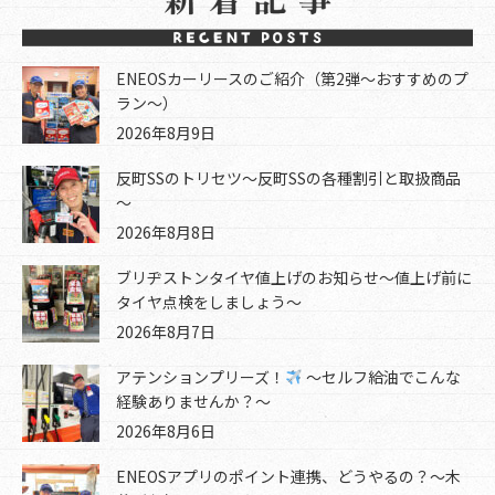
ENEOSカーリースのご紹介（第2弾～おすすめのプ
ラン～）
2026年8月9日
反町SSのトリセツ～反町SSの各種割引と取扱商品
～
2026年8月8日
ブリヂストンタイヤ値上げのお知らせ～値上げ前に
タイヤ点検をしましょう～
2026年8月7日
アテンションプリーズ！
～セルフ給油でこんな
経験ありませんか？～
2026年8月6日
ENEOSアプリのポイント連携、どうやるの？～木