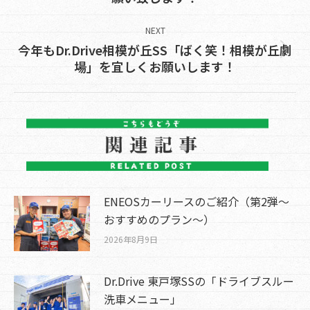
post:
NEXT
今年もDr.Drive相模が丘SS「ばく笑！相模が丘劇
Next
場」を宜しくお願いします！
post:
ENEOSカーリースのご紹介（第2弾～
おすすめのプラン～）
2026年8月9日
Dr.Drive 東戸塚SSの「ドライブスルー
洗車メニュー」