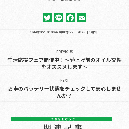
Twitter
Line
Facebook
Email
Category:
Dr.Drive 東戸塚SS
2026年6月9日
Post
navigation
PREVIOUS
生活応援フェア開催中！～値上げ前のオイル交換
Previous
をオススメします～
post:
NEXT
お車のバッテリー状態をチェックして安心しませ
Next
んか？
post: