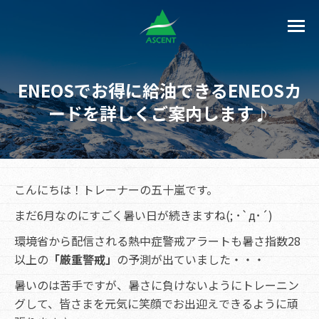
ENEOSでお得に給油できるENEOSカ
ードを詳しくご案内します♪
こんにちは！トレーナーの五十嵐です。
まだ6月なのにすごく暑い日が続きますね(; ･`д･´)
環境省から配信される熱中症警戒アラートも暑さ指数28
以上の
「厳重警戒」
の予測が出ていました・・・
暑いのは苦手ですが、暑さに負けないようにトレーニン
グして、皆さまを元気に笑顔でお出迎えできるように頑