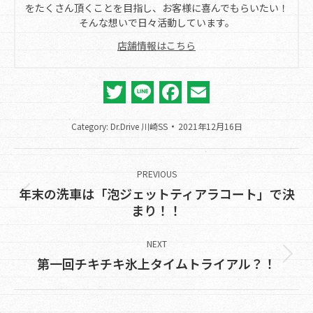
をたくさん頂くことを目指し、お客様に喜んでもらいたい！
そんな想いで日々活動しています。
店舗情報はこちら
Twitter
Line
Facebook
Email
Category:
Dr.Drive 川崎SS
2021年12月16日
Post
navigation
PREVIOUS
年末の洗車は「泡ジェットティアラコート」で決
Previous
まり！！
post:
NEXT
Next
第一回チキチキ氷上タイムトライアル？！
post: