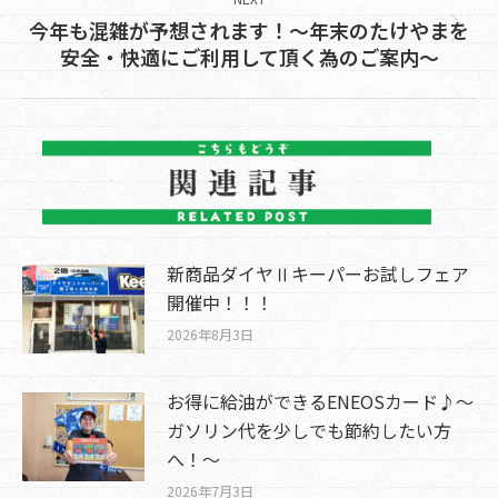
今年も混雑が予想されます！～年末のたけやまを
Next
安全・快適にご利用して頂く為のご案内～
post:
新商品ダイヤⅡキーパーお試しフェア
開催中！！！
2026年8月3日
お得に給油ができるENEOSカード♪～
ガソリン代を少しでも節約したい方
へ！～
2026年7月3日