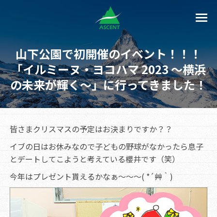
山下公園で初開催のイベント！！！
「イルミーヌ・ヨコハマ 2023 ～横浜
の未来が輝く～」に行ってきました！
皆さまクリスマスの予定はお決まりですか？？
イブの日はお休みなので子どもの野球がなかったら息子
とデートしてこようと考えている櫻井です（笑）
今年はプレゼント貰えるかなぁ～～～( *´艸｀)