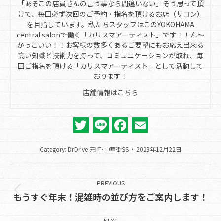
「あそこの店員さんの言う事なら間違いない」そう思って頂
けて、毎回必ず次回のご予約・指名を頂けるお店（サロン）
を目指しています。私たちスタッフはこのYOKOHAMA
central salonで働く「カリスマアーティスト」です！！ん～
かっこいい！！お客様の数多くあるご要望にもお応え出来る
高い知識と技術力を持って、コミュニケーションが取れ、毎
回ご指名を頂ける「カリスマアーティスト」として活動して
おります！
店舗情報はこちら
Twitter
Line
Facebook
Email
Category:
Dr.Drive 元町･中華街SS
2023年12月22日
Post
navigation
PREVIOUS
Previous
もうすぐ年末！混雑時の並び方をご案内します！
post:
NEXT