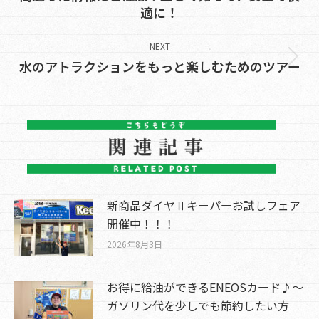
Previous
適に！
post:
NEXT
Next
水のアトラクションをもっと楽しむためのツアー
post:
新商品ダイヤⅡキーパーお試しフェア
開催中！！！
2026年8月3日
お得に給油ができるENEOSカード♪～
ガソリン代を少しでも節約したい方