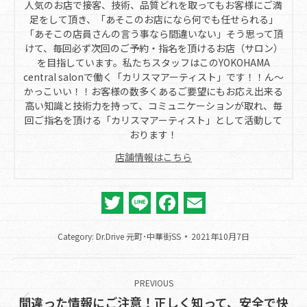
人気のお店で接客、技術、品質どれを取ってもお客様にご満
足をして頂き、「あそこのお店になら何でも任せられる」
「あそこの店員さんの言う事なら間違いない」そう思って頂
けて、毎回必ず次回のご予約・指名を頂けるお店（サロン）
を目指しています。私たちスタッフはこのYOKOHAMA
central salonで働く「カリスマアーティスト」です！！ん～
かっこいい！！お客様の数多くあるご要望にもお応え出来る
高い知識と技術力を持って、コミュニケーションが取れ、毎
回ご指名を頂ける「カリスマアーティスト」として活動して
おります！
店舗情報はこちら
Twitter
Line
Facebook
Email
Category:
Dr.Drive 元町･中華街SS
2021年10月7日
Post
navigation
PREVIOUS
間違った情報にご注意！正しく知って、安全で快