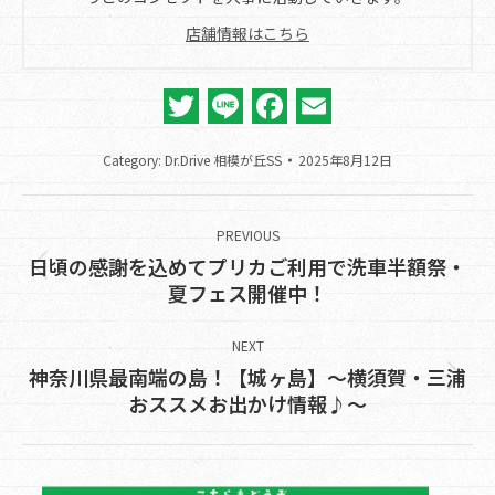
店舗情報はこちら
Twitter
Line
Facebook
Email
Category:
Dr.Drive 相模が丘SS
2025年8月12日
Post
navigation
PREVIOUS
日頃の感謝を込めてプリカご利用で洗車半額祭・
Previous
夏フェス開催中！
post:
NEXT
神奈川県最南端の島！【城ヶ島】～横須賀・三浦
Next
おススメお出かけ情報♪～
post: