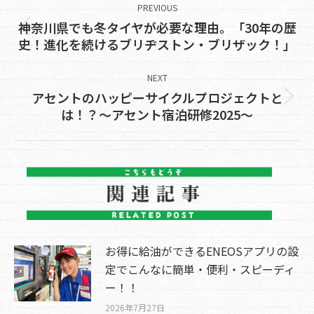
navigation
PREVIOUS
神奈川県でも冬タイヤが必要な理由。「30年の歴
Previous
史！進化を続けるブリヂストン・ブリザック！」
post:
NEXT
アセントのハッピーサイクルプロジェクトと
Next
は！？～アセント宿泊研修2025～
post:
お得に給油ができるENEOSアプリの設
定でこんなに簡単・便利・スピーディ
ー！！
2026年7月27日