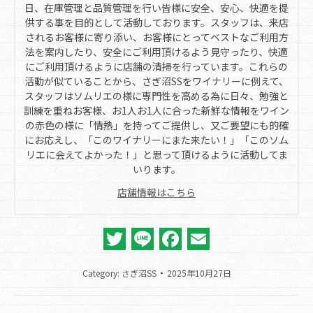
日、在庫管理と品質管理を行い皆様に安全、安心、快適を提
供する事を目的として活動しております。スタッフは、来店
されるお客様に寄り添い、お客様にとってベストなご利用方
法を案内したり、安全にご利用頂けるよう見守ったり、快適
にご利用頂けるように店舗の清掃を行っています。これらの
活動が似ていることから、さぎ沼SSをワイナリーに例えて、
スタッフはソムリエの様に専門性を高める為に日々、勉強と
訓練を重ねお客様、お1人お1人に合った新鮮な情報をワイン
の赤色の様に「情熱」を持ってご提供し、又ご要望にも的確
にお応えし、「このワイナリーにまた来たい！」「このソム
リエに会えてよかった！」と思って頂けるように活動してま
いります。
店舗情報はこちら
Twitter
Line
Facebook
Email
Category:
さぎ沼SS
2025年10月27日
Post