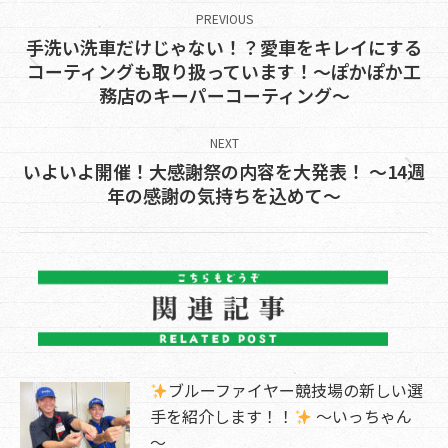
navigation
PREVIOUS
手洗い洗車だけじゃない！？愛車をキレイにする
Previous
コーティングも取り扱っています！～ぽかぽか工
務店のキーパーコーティング～
post:
NEXT
いよいよ開催！大感謝祭の内容を大発表！ ～14週
Next
年の感謝の気持ちを込めて～
post:
ブルーファイヤー競技場の新しい選
手を紹介します！！
～いっちゃん
～