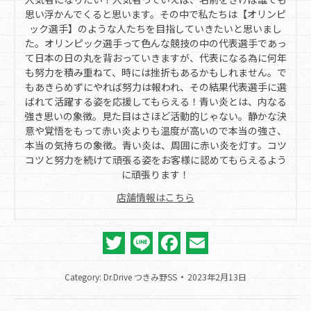
思い浮かんでくると思います。その中で私たちは【オリンピ
ック選手】のような人たちを目指していきたいと思いまし
た。オリンピック選手って色んな競技の中の代表選手であっ
て日本の日の丸を背おっていきますが、代表になる為に何年
も努力を積み重ねて、時には挫折もあるかもしれません。で
もあきらめずにやれば努力は報われ、その結果代表選手に選
ばれて活躍する姿を応援してもらえる！青い炎とは、内なる
強き思いの象徴。見た目はさほど活動的じゃない。静かな決
意や覚悟をもって赤い炎よりも温度が高いので本当の強さ、
本当の気持ちの象徴。青い炎は、周囲に赤い炎を灯す。コツ
コツと努力を続けて頑張る姿をお客様に認めてもらえるよう
に頑張ります！
店舗情報はこちら
Twitter
Line
Facebook
Email
Category:
Dr.Drive つきみ野SS
2023年2月13日
Post