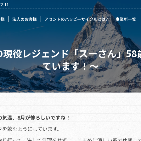
-11
様
アセントのハッピーサイクルとは?
事業所一覧
記事一覧
採
客様
法人のお客様
アセントのハッピーサイクルとは?
事業所一覧
の現役レジェンド「スーさん」58
ています！～
の気温、8月が怖ろしいですね！
クを飲むようにしています。
かり行って、決して無理をせずに、こまめに涼しい所で休憩し