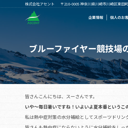
株式会社アセント
〒210-0005 神奈川県川崎市川崎区東田町2
企業情報
個人のお客様
法人のお客
企業情報
個人のお
ブルーファイヤー競技場
皆さんこんにちは、スーさんです。
いや～毎日暑いですね！いよいよ夏本番というこ
私は熱中症対策の水分補給としてスポーツドリン
皆さんも熱中症にならないように水分補給をしっ