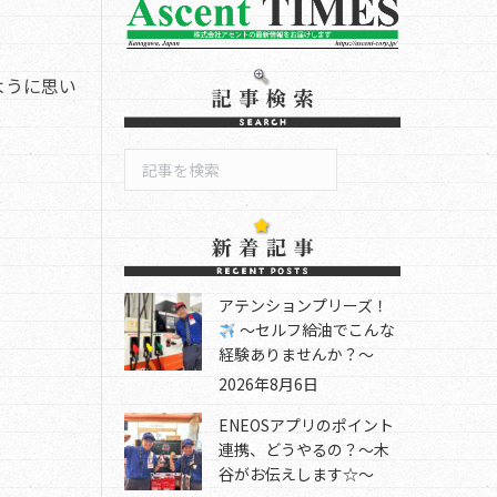
ように思い
検
索
！
アテンションプリーズ！
～セルフ給油でこんな
経験ありませんか？～
2026年8月6日
ENEOSアプリのポイント
連携、どうやるの？～木
谷がお伝えします☆～