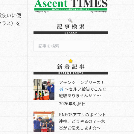
段使いに便
クラス）を
検
索
アテンションプリーズ！
～セルフ給油でこんな
経験ありませんか？～
2026年8月6日
ENEOSアプリのポイント
連携、どうやるの？～木
谷がお伝えします☆～