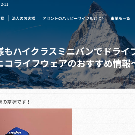
-11
様
アセントのハッピーサイクルとは?
事業所一覧
記事一覧
採
客様
法人のお客様
アセントのハッピーサイクルとは?
事業所一覧
様もハイクラスミニバンでドライブ
ニコライフウェアのおすすめ情報
店の冨塚です！