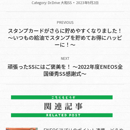
Category:
Dr.Drive 大和SS
2023年9月2日
Post
navigation
PREVIOUS
スタンプカードがさらに貯めやすくなりました！
Previous
～いつもの給油でスタンプを貯めてお得にハッピ
ーに！～
post:
NEXT
頑張ったSSにはご褒美を！ ～2022年度ENEOS全
Next
国優秀SS感謝式～
post:
ENEOSアプリのポイント連携、どうや