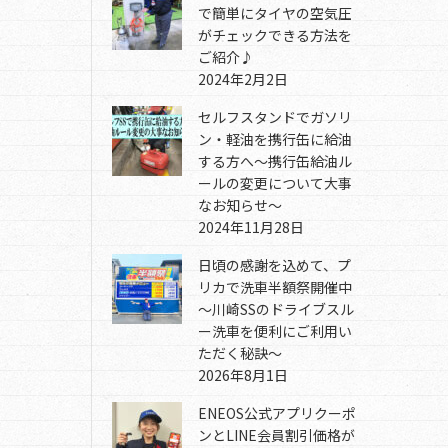
で簡単にタイヤの空気圧
がチェックできる方法を
ご紹介♪
2024年2月2日
セルフスタンドでガソリ
ン・軽油を携行缶に給油
する方へ～携行缶給油ル
ールの変更について大事
なお知らせ～
2024年11月28日
日頃の感謝を込めて、プ
リカで洗車半額祭開催中
～川崎SSのドライブスル
ー洗車を便利にご利用い
ただく秘訣～
2026年8月1日
ENEOS公式アプリクーポ
ンとLINE会員割引価格が