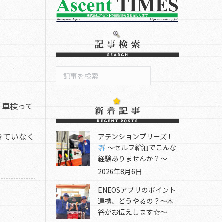
検
索
「車検って
きていなく
アテンションプリーズ！
～セルフ給油でこんな
経験ありませんか？～
2026年8月6日
ENEOSアプリのポイント
連携、どうやるの？～木
谷がお伝えします☆～