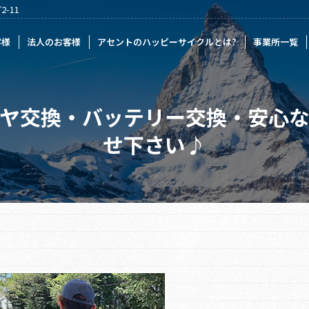
-11
様
アセントのハッピーサイクルとは?
事業所一覧
記事一覧
採
客様
法人のお客様
アセントのハッピーサイクルとは?
事業所一覧
ヤ交換・バッテリー交換・安心
せ下さい♪