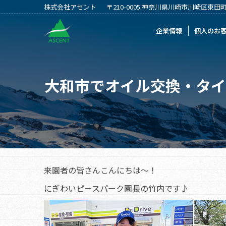
株式会社アセント
〒210-0005 神奈川県川崎市川崎区東田町2
企業情報
個人のお客様
法人のお客
企業情報
個人のお
大和市でオイル交換・タイ
来園者の皆さんこんにちは～！
にぎわいピースパーク園長の竹内です♪