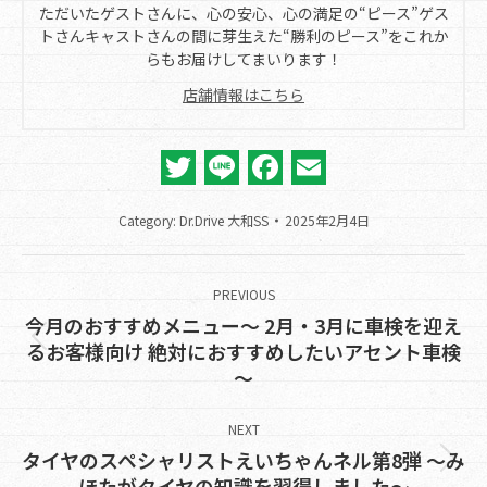
ただいたゲストさんに、心の安心、心の満足の“ピース”ゲス
トさんキャストさんの間に芽生えた“勝利のピース”をこれか
らもお届けしてまいります！
店舗情報はこちら
Twitter
Line
Facebook
Email
Category:
Dr.Drive 大和SS
2025年2月4日
Post
navigation
PREVIOUS
今月のおすすめメニュー～ 2月・3月に車検を迎え
Previous
るお客様向け 絶対におすすめしたいアセント車検
～
post:
NEXT
タイヤのスペシャリストえいちゃんネル第8弾 ～み
Next
ほたがタイヤの知識を習得しました～