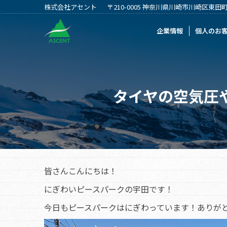
株式会社アセント
〒210-0005 神奈川県川崎市川崎区東田町2
企業情報
個人のお客様
法人のお客
企業情報
個人のお
タイヤの空気圧
皆さんこんにちは！
にぎわいピースパークの宇田です！
今日もピースパークはにぎわっています！ありが