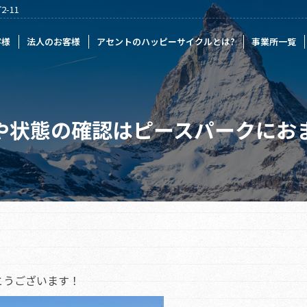
-11
様
アセントのハッピーサイクルとは?
事業所一覧
記事一覧
採
客様
法人のお客様
アセントのハッピーサイクルとは?
事業所一覧
や状態の確認はピースパークにお
とうございます！