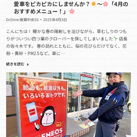
愛車をピカピカにしませんか？
～
「4月の
おすすめメニュー！」
Dr.Drive 綾瀬中央SS
2025年4月3日
こんにちは！ 暖かな春の陽射しを浴びながら、草むしりのつも
りがついつい四つ葉のクローバーを探してしまいました
店長
の佐々木です。 春の訪れとともに、桜の花びらだけでなく、花
粉・黄砂・PM2.5など、車に…
続きを読む