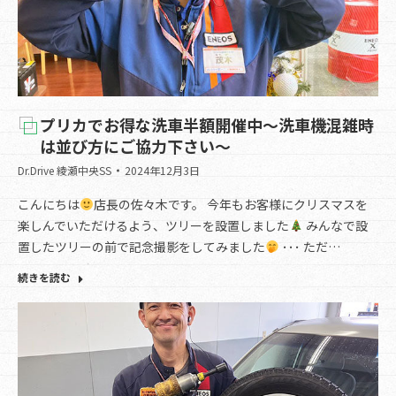
プリカでお得な洗車半額開催中～洗車機混雑時
は並び方にご協力下さい～
Dr.Drive 綾瀬中央SS
2024年12月3日
こんにちは
店長の佐々木です。 今年もお客様にクリスマスを
楽しんでいただけるよう、ツリーを設置しました
みんなで設
置したツリーの前で記念撮影をしてみました
･･･ ただ…
続きを読む