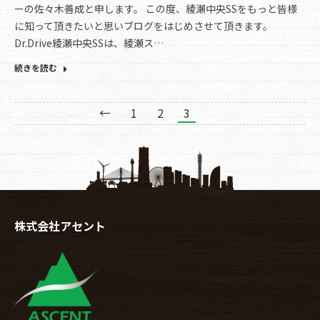
ーの佐々木善成と申します。 この度、綾瀬中央SSをもっと皆様
に知って頂きたいと思いブログをはじめさせて頂きます。
Dr.Drive綾瀬中央SSは、綾瀬ス…
続きを読む
←
1
2
3
株式会社アセント