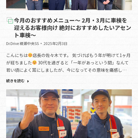
今月のおすすめメニュー～ 2月・3月に車検を
迎えるお客様向け 絶対におすすめしたいアセン
ト車検～
Dr.Drive 綾瀬中央SS
2025年2月3日
こんにちは
店長の佐々木です。 気づけばもう年が明けて1ヶ月
が経ちました
30代を過ぎると「一年があっという間」なんて
若い頃によく耳にしましたが、今になってその意味を痛感し…
続きを読む