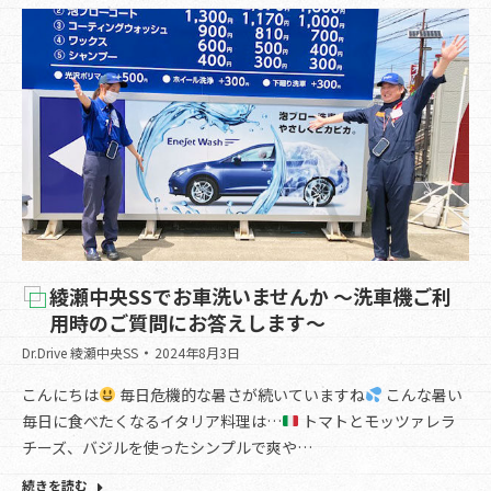
綾瀬中央SSでお車洗いませんか ～洗車機ご利
用時のご質問にお答えします～
Dr.Drive 綾瀬中央SS
2024年8月3日
こんにちは
毎日危機的な暑さが続いていますね
こんな暑い
毎日に食べたくなるイタリア料理は…
トマトとモッツァレラ
チーズ、バジルを使ったシンプルで爽や…
続きを読む