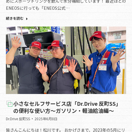
めにスポーツドリンクを飲んで水分補給しています！ 最近はどの
ENEOSに行っても「ENEOS公式…
続きを読む
小さなセルフサービス店「Dr.Drive 反町SS」
の便利な使い方～ガソリン・軽油給油編～
Dr.Drive 反町SS
2025年6月8日
皆さんこんにちは！松川です。 おかげさまで、2023年の5月にリ