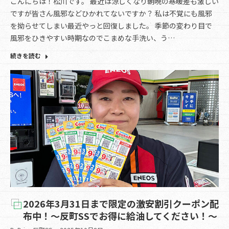
こんにちは！松川です。 最近は涼しくなり朝晩の寒暖差も激しい
ですが皆さん風邪などひかれてないですか？ 私は不覚にも風邪
を拗らせてしまい最近やっと回復しました。 季節の変わり目で
風邪をひきやすい時期なのでこまめな手洗い、う…
続きを読む
2026年3月31日まで限定の激安割引クーポン配
布中！～反町SSでお得に給油してください！～