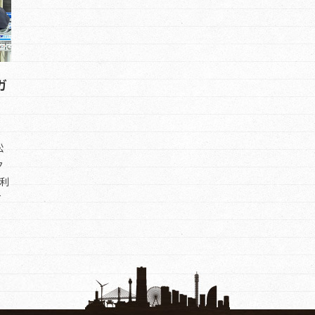
ガ
松
ク
利
て