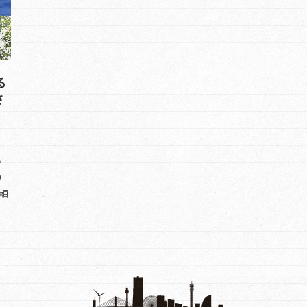
る
さ
い
り
頼