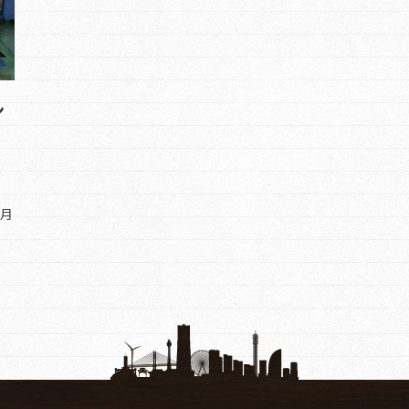
ン
！
5月
じ