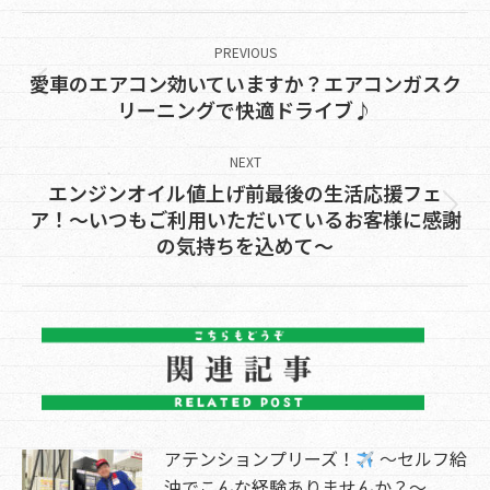
Post
navigation
PREVIOUS
愛車のエアコン効いていますか？エアコンガスク
Previous
リーニングで快適ドライブ♪
post:
NEXT
エンジンオイル値上げ前最後の生活応援フェ
Next
ア！〜いつもご利用いただいているお客様に感謝
の気持ちを込めて〜
post:
アテンションプリーズ！
～セルフ給
油でこんな経験ありませんか？～