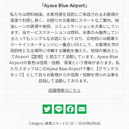
『Ayase Blue Airport』
私たちは燃料給油、水素充填を目的にご来店されるお客様が
清潔で利用し易く、お困りのお客様にスマートなご案内、給
油レーンの誘導や挨拶、コミュニケーションを大事にしてい
ます。当サービスステーションは燃料、水素のみ販売してい
るとってもシンプルなお店になっており、立地的には綾瀬ス
マートインターチェンジに一番近いSSとして、お客様を次の
目的地となる場所に中継する機能を備えた、地域の拠点とし
てAirport【空港】と見立てて活動しています。Ayase Blue
Airportの青色は信用・信頼、清潔という意味があります。私
たちスタッフはこのAyase Blue Airportで働く【グランドス
タッフ】として日々お客様からの信用・信頼を得られる事を
目指して活動しております。
店舗情報はこちら
Twitter
Line
Facebook
Email
Category:
綾瀬スマートIC SS
2026年6月6日