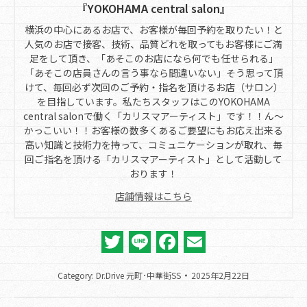
『YOKOHAMA central salon』
横浜の中心にあるお店で、お客様が毎回予約を取りたい！と
人気のお店で接客、技術、品質どれを取ってもお客様にご満
足をして頂き、「あそこのお店になら何でも任せられる」
「あそこの店員さんの言う事なら間違いない」そう思って頂
けて、毎回必ず次回のご予約・指名を頂けるお店（サロン）
を目指しています。私たちスタッフはこのYOKOHAMA
central salonで働く「カリスマアーティスト」です！！ん～
かっこいい！！お客様の数多くあるご要望にもお応え出来る
高い知識と技術力を持って、コミュニケーションが取れ、毎
回ご指名を頂ける「カリスマアーティスト」として活動して
おります！
店舗情報はこちら
Twitter
Line
Facebook
Email
Category:
Dr.Drive 元町･中華街SS
2025年2月22日
Post