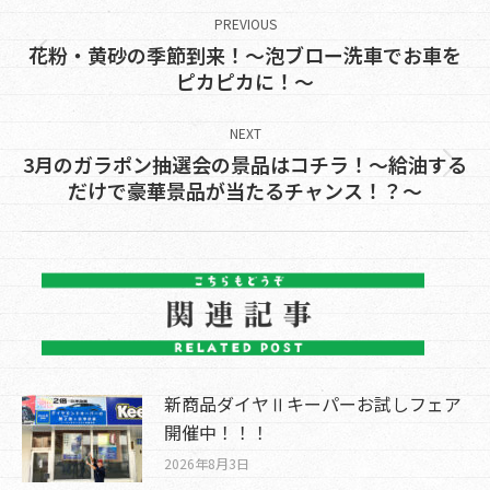
navigation
PREVIOUS
花粉・黄砂の季節到来！～泡ブロー洗車でお車を
Previous
ピカピカに！～
post:
NEXT
3月のガラポン抽選会の景品はコチラ！～給油する
Next
だけで豪華景品が当たるチャンス！？～
post:
新商品ダイヤⅡキーパーお試しフェア
開催中！！！
2026年8月3日