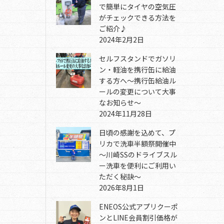
で簡単にタイヤの空気圧
がチェックできる方法を
ご紹介♪
2024年2月2日
セルフスタンドでガソリ
ン・軽油を携行缶に給油
する方へ～携行缶給油ル
ールの変更について大事
なお知らせ～
2024年11月28日
日頃の感謝を込めて、プ
リカで洗車半額祭開催中
～川崎SSのドライブスル
ー洗車を便利にご利用い
ただく秘訣～
2026年8月1日
ENEOS公式アプリクーポ
ンとLINE会員割引価格が