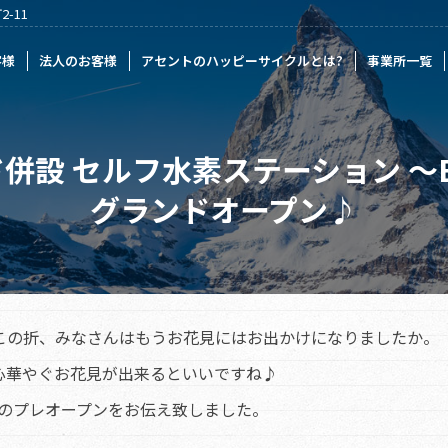
-11
様
アセントのハッピーサイクルとは?
事業所一覧
記事一覧
採
客様
法人のお客様
アセントのハッピーサイクルとは?
事業所一覧
設 セルフ水素ステーション ～ENE
グランドオープン♪
この折、みなさんはもうお花見にはお出かけになりましたか。
心華やぐお花見が出来るといいですね♪
Sのプレオープンをお伝え致しました。