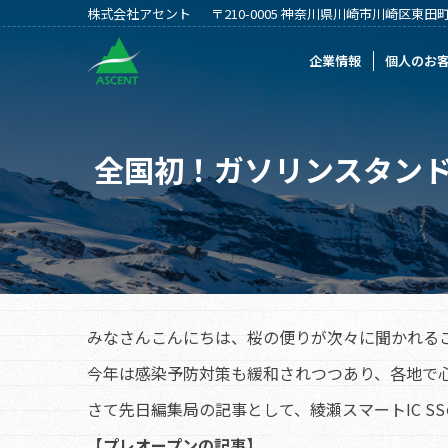
株式会社アセント
〒210-0005 神奈川県川崎市川崎区東田町2
企業情報
個人のお客様
法人のお客
企業情報
個人のお
全国初！ガソリンスタンド併
みなさんこんにちは、桜の便りが次々に聞かれる
今年は感染予防対策も緩和されつつあり、各地で
さて先日編集局の記事として、綾瀬スマートIC S
【プレオープンの記事】