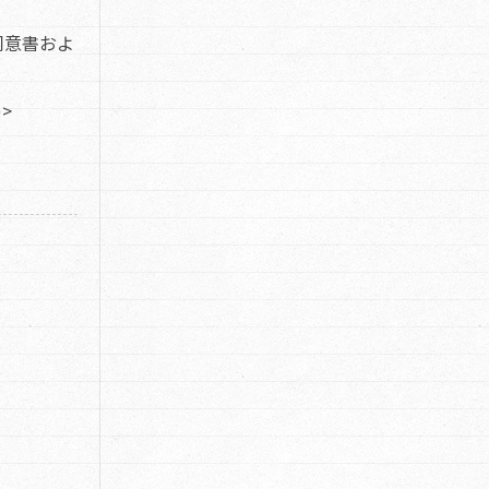
同意書およ
>