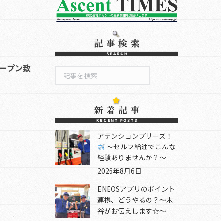
オープン致
検
索
アテンションプリーズ！
～セルフ給油でこんな
経験ありませんか？～
2026年8月6日
ENEOSアプリのポイント
連携、どうやるの？～木
谷がお伝えします☆～