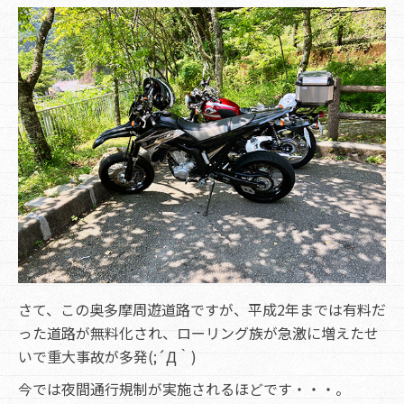
さて、この奥多摩周遊道路ですが、平成2年までは有料だ
った道路が無料化され、ローリング族が急激に増えたせ
いで重大事故が多発(;´Д｀)
今では夜間通行規制が実施されるほどです・・・。