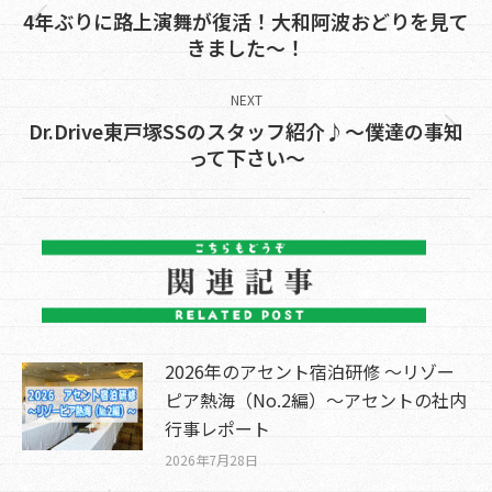
4年ぶりに路上演舞が復活！大和阿波おどりを見て
Previous
きました～！
post:
NEXT
Dr.Drive東戸塚SSのスタッフ紹介♪～僕達の事知
Next
って下さい～
post:
2026年のアセント宿泊研修 ～リゾー
ピア熱海（No.2編）～アセントの社内
行事レポート
2026年7月28日