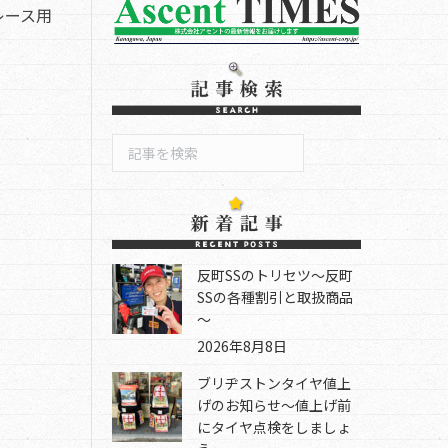
レース用
検
索
反町SSのトリセツ～反町
SSの各種割引と取扱商品
～
2026年8月8日
ブリヂストンタイヤ値上
げのお知らせ～値上げ前
にタイヤ点検をしましょ