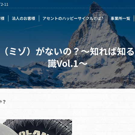
-11
様
アセントのハッピーサイクルとは?
事業所一覧
記事一覧
採
客様
法人のお客様
アセントのハッピーサイクルとは?
事業所一覧
（ミゾ）がないの？～知れば知
識Vol.1～
か？