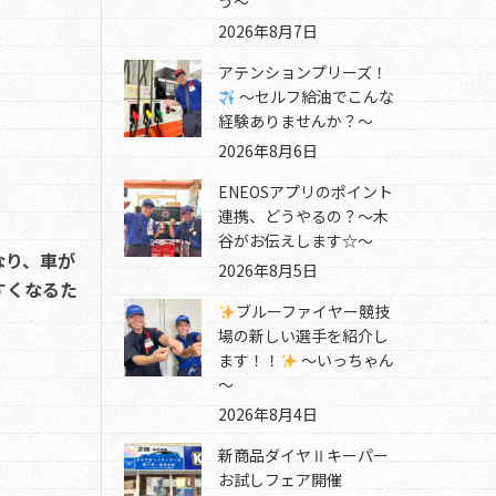
う～
2026年8月7日
アテンションプリーズ！
～セルフ給油でこんな
経験ありませんか？～
2026年8月6日
ENEOSアプリのポイント
連携、どうやるの？～木
谷がお伝えします☆～
なり、車が
2026年8月5日
すくなるた
ブルーファイヤー競技
場の新しい選手を紹介し
ます！！
～いっちゃん
～
2026年8月4日
新商品ダイヤⅡキーパー
お試しフェア開催