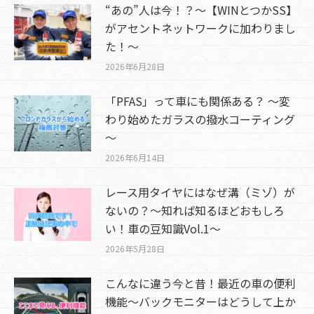
“あの”人は今！？～【WINとつかSS】
がアセントネットワークに加わりまし
た！～
2026年6月28日
「PFAS」って車にも関係ある？ ～変
わり始めたガラスの撥水コーティング
～
2026年6月14日
レース用タイヤにはなぜ溝（ミゾ）が
ないの？～知れば知るほどおもしろ
い！車の豆知識Vol.1～
2026年5月28日
こんなに違う今と昔！最近の車の便利
機能～バックモニターはどうして上か