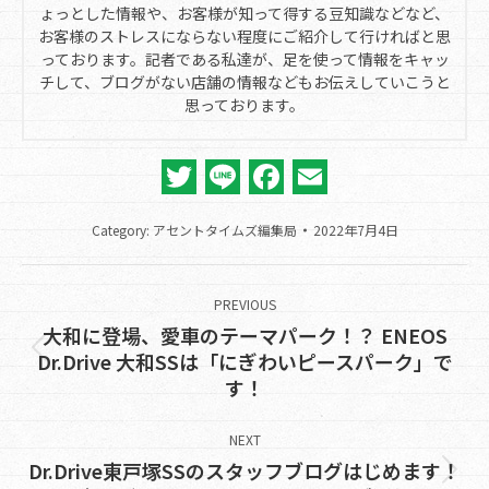
ょっとした情報や、お客様が知って得する豆知識などなど、
お客様のストレスにならない程度にご紹介して行ければと思
っております。記者である私達が、足を使って情報をキャッ
チして、ブログがない店舗の情報などもお伝えしていこうと
思っております。
Twitter
Line
Facebook
Email
Category:
アセントタイムズ編集局
2022年7月4日
Post
navigation
PREVIOUS
大和に登場、愛車のテーマパーク！？ ENEOS
Previous
Dr.Drive 大和SSは「にぎわいピースパーク」で
す！
post:
NEXT
Dr.Drive東戸塚SSのスタッフブログはじめます！
Next