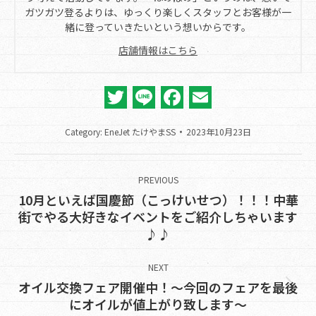
ガツガツ登るよりは、ゆっくり楽しくスタッフとお客様が一
緒に登っていきたいという想いからです。
店舗情報はこちら
Twitter
Line
Facebook
Email
Category:
EneJet たけやまSS
2023年10月23日
Post
navigation
PREVIOUS
10月といえば国慶節（こっけいせつ）！！！中華
Previous
街でやる大好きなイベントをご紹介しちゃいます
♪♪
post:
NEXT
オイル交換フェア開催中！～今回のフェアを最後
Next
にオイルが値上がり致します～
post: