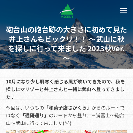
砲台山の砲台跡の大きさに初めて見た
井上さんもビックリ！！ ～武山に秋
を探しに行って来ました 2023秋Ver.
～
10月になり少し肌寒く感じる風が吹いてきたので、秋を
探しにマリゾーと井上さんと一緒に武山へ登ってきまし
た♪
今回は、いつもの
「和菓子店さかくら」
からのルートで
はなく
「通研通り」
のルートから登り、三浦富士～砲台
山～武山に行って来ました(^^)