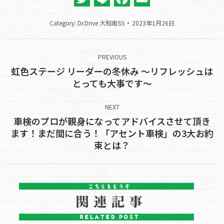
Category:
Dr.Drive 大和南SS
2023年1月26日
Post
navigation
PREVIOUS
虹色ステージ リーダーの冬休み ～リフレッシュは
Previous
とっても大事です～
post:
NEXT
車検のプロが親身になってアドバイスさせて頂き
Next
ます！まだ間に合う！「アセント車検」の3大お約
束とは？
post: