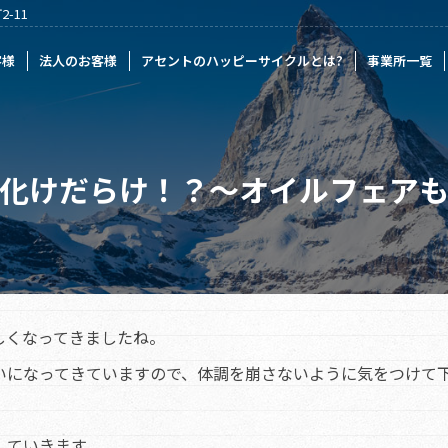
-11
様
アセントのハッピーサイクルとは?
事業所一覧
記事一覧
採
客様
法人のお客様
アセントのハッピーサイクルとは?
事業所一覧
化けだらけ！？～オイルフェア
しくなってきましたね。
いになってきていますので、体調を崩さないように気をつけて
していきます。