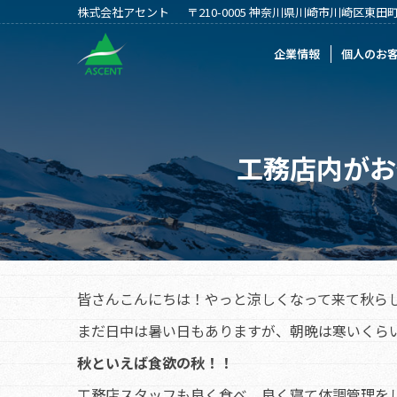
株式会社アセント
〒210-0005 神奈川県川崎市川崎区東田町2
企業情報
個人のお客様
法人のお客
企業情報
個人のお
工務店内がお
皆さんこんにちは！やっと涼しくなって来て秋ら
まだ日中は暑い日もありますが、朝晩は寒いくら
秋といえば食欲の秋！！
工務店スタッフも良く食べ、良く寝て体調管理を