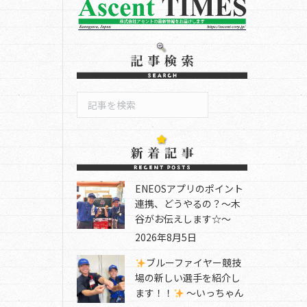
検
索
ENEOSアプリのポイント
連携、どうやるの？～木
谷がお伝えします☆～
2026年8月5日
ブルーファイヤー競技
場の新しい選手を紹介し
ます！！
～いっちゃん