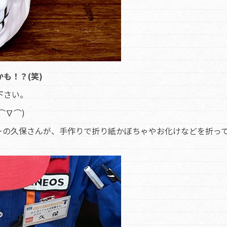
も！？(笑)
下さい。
⌒∇⌒)
ーの久保さんが、手作りで折り紙かぼちゃやお化けなどを折っ