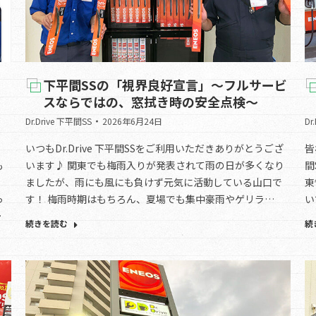
下平間SSの「視界良好宣言」～フルサービ
スならではの、窓拭き時の安全点検～
Dr.Drive 下平間SS
2026年6月24日
Dr
いつもDr.Drive 下平間SSをご利用いただきありがとうござ
皆
も
います♪ 関東でも梅雨入りが発表されて雨の日が多くなり
間
ましたが、雨にも風にも負けず元気に活動している山口で
東
っ
す！ 梅雨時期はもちろん、夏場でも集中豪雨やゲリラ…
い
…
続きを読む
続