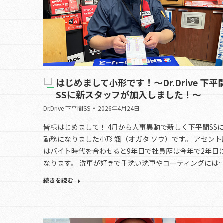
はじめまして小形です！～Dr.Drive 下平
SSに新スタッフが加入しました！～
Dr.Drive 下平間SS
2026年4月24日
皆様はじめまして！ 4月から人事異動で新しく下平間SS
勤務になりました小形 颯（オガタ ソウ）です。 アセント
はバイト時代を合わせると9年目で社員歴は今年で2年目
なります。 洗車が好きで手洗い洗車やコーティングには
続きを読む