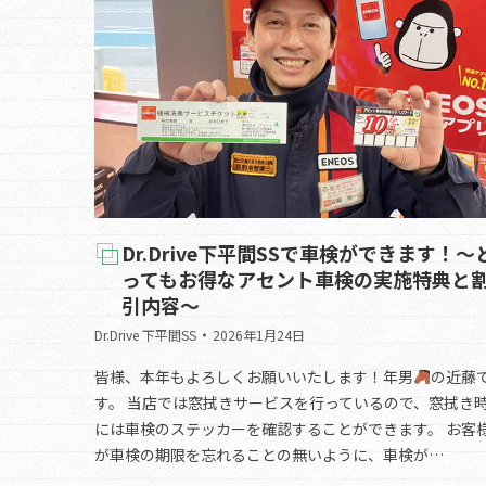
Dr.Drive下平間SSで車検ができます！～
ってもお得なアセント車検の実施特典と
引内容～
Dr.Drive 下平間SS
2026年1月24日
皆様、本年もよろしくお願いいたします！年男
の近藤
す。 当店では窓拭きサービスを行っているので、窓拭き
には車検のステッカーを確認することができます。 お客
が車検の期限を忘れることの無いように、車検が…