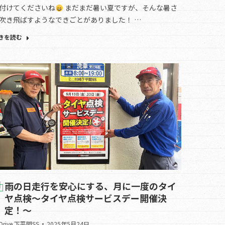
付けてくださいね
まだまだ暑い夏ですが、そんな暑さ
吹き飛ばすようなできごとがありました！ …
きを読む
雨の日走行を安心にする、月に一度のタイ
ヤ点検～タイヤ点検サービスデー開催決
定！～
.Drive 下平間SS
2025年5月24日