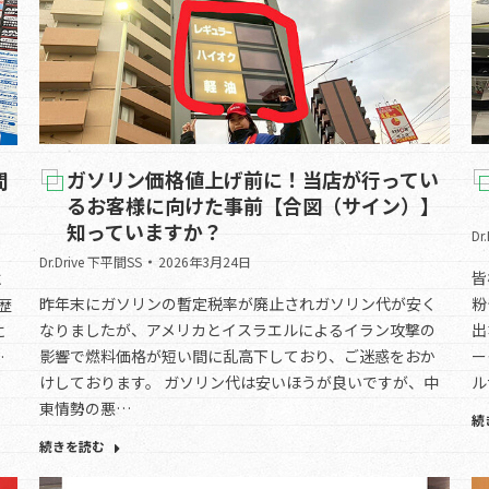
ガソリン価格値上げ前に！当店が行ってい
間
るお客様に向けた事前【合図（サイン）】
知っていますか？
Dr
Dr.Drive 下平間SS
2026年3月24日
皆
に
昨年末にガソリンの暫定税率が廃止されガソリン代が安く
粉
歴
なりましたが、アメリカとイスラエルによるイラン攻撃の
出
に
影響で燃料価格が短い間に乱高下しており、ご迷惑をおか
ー
…
けしております。 ガソリン代は安いほうが良いですが、中
ル
東情勢の悪…
続
続きを読む