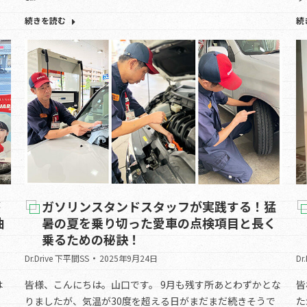
続きを読む
続
が
ガソリンスタンドスタッフが実践する！猛
油
暑の夏を乗り切った愛車の点検項目と長く
乗るための秘訣！
Dr.Drive 下平間SS
2025年9月24日
Dr
は
皆様、こんにちは。山口です。 9月も残す所あとわずかとな
皆
よ
りましたが、気温が30度を超える日がまだまだ続きそうで
た