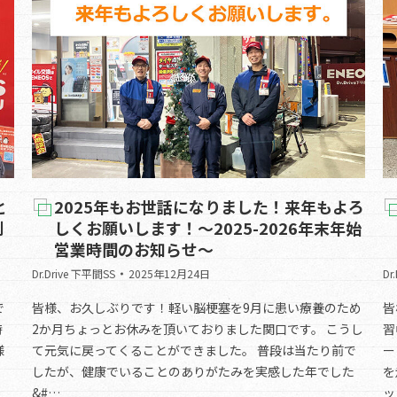
と
2025年もお世話になりました！来年もよろ
割
しくお願いします！～2025-2026年末年始
営業時間のお知らせ～
Dr.Drive 下平間SS
2025年12月24日
Dr
で
皆様、お久しぶりです！軽い脳梗塞を9月に患い療養のため
皆
時
2か月ちょっとお休みを頂いておりました関口です。 こうし
習
様
て元気に戻ってくることができました。 普段は当たり前で
ー
したが、健康でいることのありがたみを実感した年でした
を
&#…
ッ