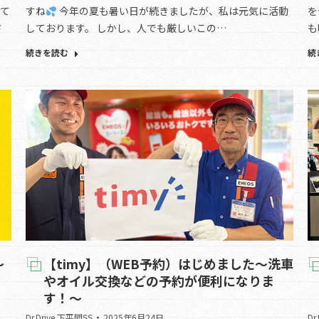
せて
すね
今年の夏も暑い日が続きましたが、私は元気に活動
を
さ
しております。 しかし、人でも厳しいこの…
も
続きを読む
続
～
【timy】（WEB予約）はじめました～洗車
やオイル交換などの予約が便利になりま
す！～
Dr.Drive 下平間SS
2025年6月24日
Dr