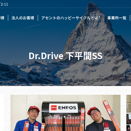
-11
様
アセントのハッピーサイクルとは?
事業所一覧
記事一覧
採
客様
法人のお客様
アセントのハッピーサイクルとは?
事業所一覧
Dr.Drive 下平間SS