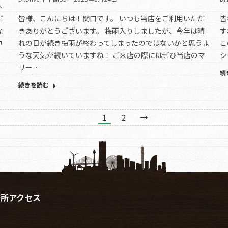
本
だ
皆様、こんにちは！関口です。 いつも当店をご利用いただ
皆
な
きありがとうございます。 梅雨入りしましたが、今年は晴
す
中
れの日が続き梅雨が終わってしまったのではないかと思うよ
こ
うな天気が続いていますね！ ご来店の際にはぜひ当店のマ
シ
リー…
続
続きを読む
1
2
→
務所アクセス