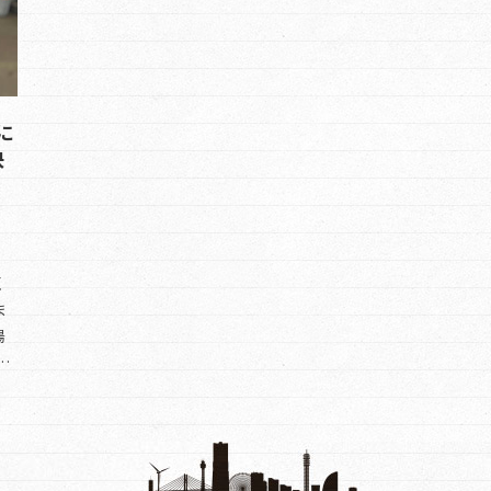
に
決
く
ま
陽
…