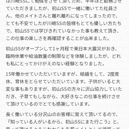
は川崎SSにて勉強をさせて頂くため、半年ほど勤務させ
ていただきましたが、初山SSで一緒に働いてた社員さ
ん、他のメイトさんと離れ離れになってしまったので、
とても不安でしたが川崎SSの皆様もとても優しい方たち
で、初山SSでは学びきれていなかった事も教えて頂き、
この仕事の楽しさを再確認することが出来ました。
初山SSがオープンして1ヶ月程で東日本大震災がおき、
臨時休業や給油数量の制限などを体験しましたが、どれ
も私にとってかけがえのない経験となりました。
15年働かせていただいていますが、結婚をして、2度産
休、育休をとらせていただいています。子供がいると大
変な事もありますが、初山SSの方々に沢山協力していた
だき、子育てもしながら、大好きなこの仕事を続けさせ
て頂けているのでとても感謝しています。
長く働いている分沢山のお客様に覚えて頂いてるので、
『知っている人がいるから、初山SSにまた行こう』と、
思って頂けるようこれからも先輩メイトとして頑張って