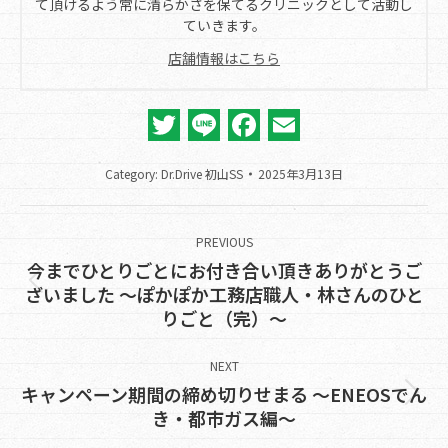
て頂けるよう常に清らかさを保てるクリニックとして活動し
ていきます。
店舗情報はこちら
Twitter
Line
Facebook
Email
Category:
Dr.Drive 初山SS
2025年3月13日
Post
navigation
PREVIOUS
今までひとりごとにお付き合い頂きありがとうご
Previous
ざいました ～ぽかぽか工務店職人・林さんのひと
りごと（完）～
post:
NEXT
キャンペーン期間の締め切りせまる ～ENEOSでん
Next
き・都市ガス編～
post: