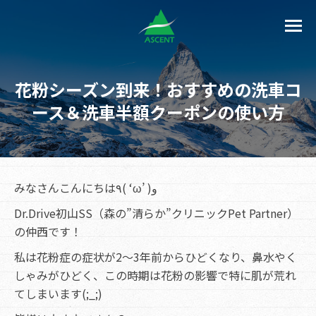
花粉シーズン到来！おすすめの洗車コ
ース＆洗車半額クーポンの使い方
みなさんこんにちは٩( ‘ω’ )و
Dr.Drive初山SS（森の”清らか”クリニックPet Partner）
の仲西です！
私は花粉症の症状が2～3年前からひどくなり、鼻水やく
しゃみがひどく、この時期は花粉の影響で特に肌が荒れ
てしまいます(;_;)