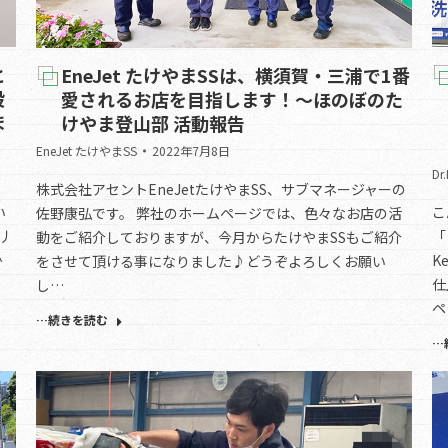
と
EneJet たけやまSSは、横須賀・三浦で1番
段
愛されるお店を目指します！～ほのぼのた
ま
けやま登山部 活動報告
EneJet たけやまSS
2022年7月8日
Dr
株式会社アセントEneJetたけやまSS、サブマネージャーの
い
こ
佐野康弘です。 弊社のホームページでは、色々なお店の活
)丿
「
動をご紹介しておりますが、今月からたけやまSSもご紹介
か
K
をさせて頂ける事になりました♪どうぞよろしくお願い
仕
し…
ペ
…続きを読む
…