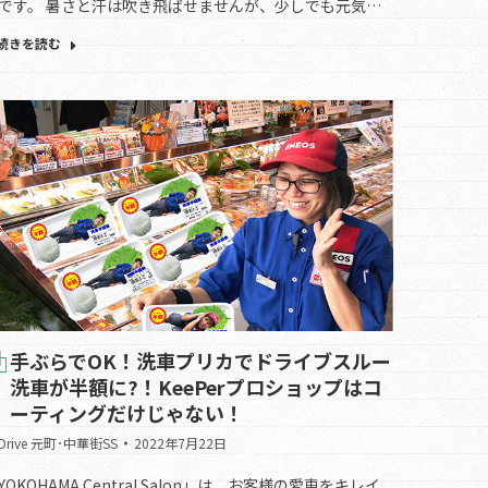
です。 暑さと汗は吹き飛ばせませんが、少しでも元気…
続きを読む
手ぶらでOK！洗車プリカでドライブスルー
洗車が半額に?！KeePerプロショップはコ
ーティングだけじゃない！
.Drive 元町･中華街SS
2022年7月22日
YOKOHAMA Central Salon」は、お客様の愛車をキレイ