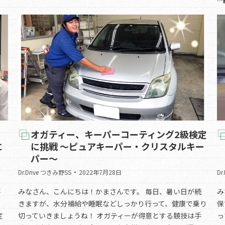
…
オガティー、キーパーコーティング2級検定
に
に挑戦 ～ピュアキーパー・クリスタルキー
パー～
Dr.Drive つきみ野SS
2022年7月28日
Dr
事
みなさん、こんにちは！かまさんです。 毎日、暑い日が続
み
きますが、水分補給や睡眠などしっかり行って、健康で乗り
保
症
切っていきましょうね！ オガティーが得意とする競技は手
っ