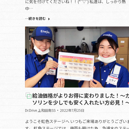
に気を付けてくださいね！！(*’▽’) 私達は、しっかり熱
中…
…続きを読む
給油価格がよりお得に変わりました！～
ソリンを少しでも安く入れたい方必見！
Dr.Drive 上和田南SS
2022年7月25日
ようこそ虹色ステージへ いつもご来場ありがとうござい
す。 虹色ステージでは、梅雨も明けた為、急遽水のステ