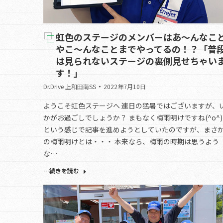
虹色のステージのメンバーはあ～んなこ
やこ～んなことまでやってるの！？「普
は見られないステージの裏側見せちゃい
す！」
Dr.Drive 上和田南SS
2022年7月10日
ようこそ虹色ステージへ 連日の猛暑ではございますが、
かがお過ごしでしょうか？ まもなく梅雨明けですね(^o^
という感じで記事を進めようとしていたのですが、まさ
の梅雨明けとは・・・ 本来なら、梅雨の時期は思うよう
な…
…続きを読む