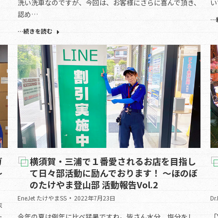
洗い洗車なのですが、今回は、お客様にさらに喜んで頂き、
い
認め…
…
…続きを読む
ガ
横須賀・三浦で１番愛されるお店を目指し
～
て日々部活動に励んでおります！ ～ほのぼ
のたけやま登山部 活動報告Vol.2
Dr
EneJet たけやまSS
2022年7月23日
ま
ー
「
今年の夏は例年に比べ猛暑ですね。皆さん水分、塩分をし