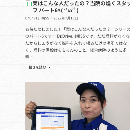
実はこんな人だったの？当院の煌くスタ
フ パート6٩( ‘’ω’’ )
Dr.Drive 川崎SS
2022年7月16日
お待たせしました！「実はこんな人だったの？」シリー
のパート6です！ Dr.Drive川崎SSでは、ただ燃料がなく
たからしょうがなく燃料を入れて帰るだけの場所ではな
く、燃料の供給はもちろんのこと、総合病院のように多
種…
…続きを読む