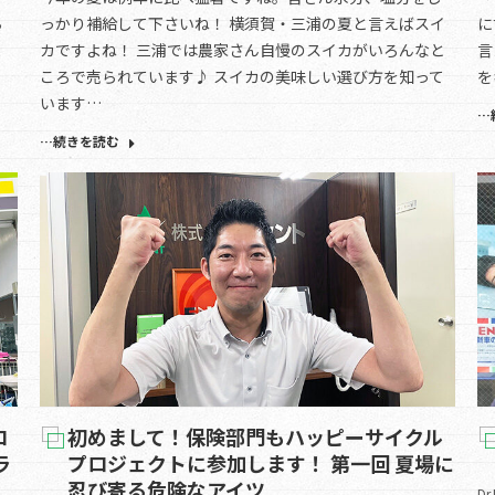
ち
に
っかり補給して下さいね！ 横須賀・三浦の夏と言えばスイ
ま
言
カですよね！ 三浦では農家さん自慢のスイカがいろんなと
を
ころで売られています♪ スイカの美味しい選び方を知って
います…
…
…続きを読む
ロ
初めまして！保険部門もハッピーサイクル
ラ
プロジェクトに参加します！ 第一回 夏場に
忍び寄る危険なアイツ
Dr