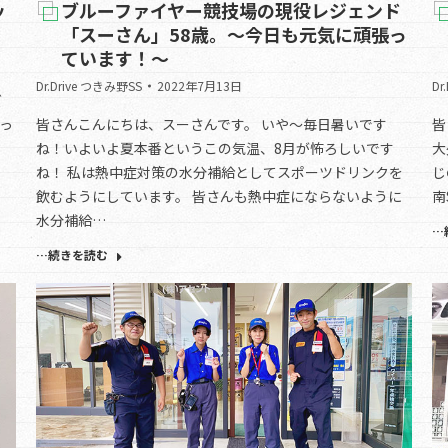
ッ
ブルーファイヤー競技場の現役レジェンド
「スーさん」58歳。～今日も元気に頑張っ
ています！～
Dr.Drive つきみ野SS
2022年7月13日
Dr
ズ
なっ
皆さんこんにちは、スーさんです。 いや～毎日暑いです
皆
ね！いよいよ夏本番というこの気温、8月が怖ろしいです
大
ね！ 私は熱中症対策の水分補給としてスポーツドリンクを
じ
飲むようにしています。 皆さんも熱中症にならないように
南
水分補給…
…
…続きを読む