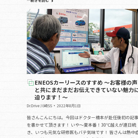
…続きを読む
ENEOSカーリースのすすめ ～お客様の声
と共にまだまだお伝えできていない魅力
迫ります！～
Dr.Drive 川崎SS
2022年8月1日
皆さんこんにちは。今回はドクター橋本が赴任後初の記
を書かせて頂きます！ いや～夏本番！30℃越えが連日続
き、いつも元気な研修医もバテ気味です！ 皆さんは熱中