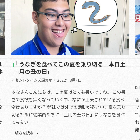
車
うなぎを食べてこの夏を乗り切る「本日土
ネ
用の丑の日」
アセントタイムズ編集局
2022年8月4日
Dr
みなさんこんにちは、この夏はとても暑いですね。 この暑
の
さで食欲も無くなっていく中、なにか工夫されている食べ
皆
給
物はありますか？ 弊社では外での活動が多い中、夏を乗り
で
。
切るために従業員たちに「土用の丑の日」にうなぎを食べ
て
は
てもらい…
れ
難
…続きを読む