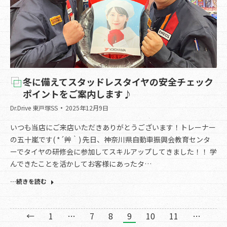
冬に備えてスタッドレスタイヤの安全チェック
ポイントをご案内します♪
Dr.Drive 東戸塚SS
2025年12月9日
いつも当店にご来店いただきありがとうございます！トレーナー
の五十嵐です( *´艸｀) 先日、神奈川県自動車振興会教育センタ
ーでタイヤの研修会に参加してスキルアップしてきました！！ 学
んできたことを活かしてお客様にあったタ…
…続きを読む
←
1
…
7
8
9
10
11
…